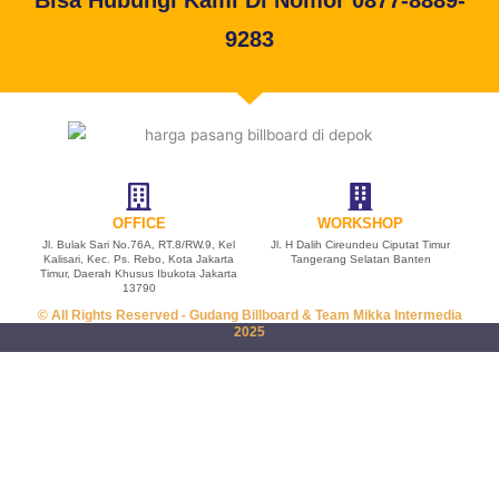
Bisa Hubungi Kami Di Nomor 0877-8889-
9283
OFFICE
WORKSHOP
Jl. Bulak Sari No.76A, RT.8/RW.9, Kel
Jl. H Dalih Cireundeu Ciputat Timur
Kalisari, Kec. Ps. Rebo, Kota Jakarta
Tangerang Selatan Banten
Timur, Daerah Khusus Ibukota Jakarta
13790
© All Rights Reserved - Gudang Billboard & Team Mikka Intermedia
2025