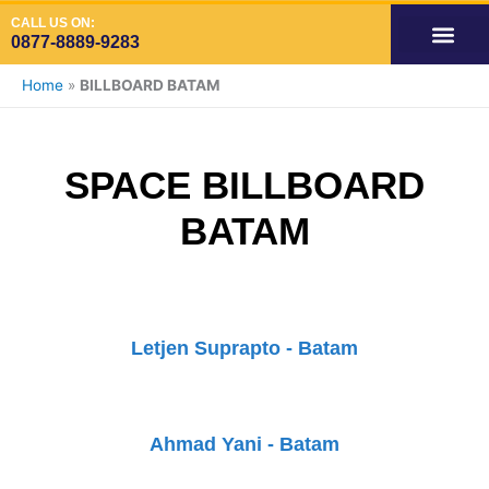
Skip
CALL US ON:
to
0877-8889-9283
content
OUR SERVIC
SPACE AVAILA
SPACE VIDE
SPACE ADS INDOOR
Home
»
BILLBOARD BATAM
SPACE BILLBOARD
BATAM
Letjen Suprapto - Batam
Ahmad Yani - Batam