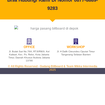
Bisa Hubungi Kami Di Nomor 0877-8889-
9283
OFFICE
WORKSHOP
Jl. Bulak Sari No.76A, RT.8/RW.9, Kel
Jl. H Dalih Cireundeu Ciputat Timur
Kalisari, Kec. Ps. Rebo, Kota Jakarta
Tangerang Selatan Banten
Timur, Daerah Khusus Ibukota Jakarta
13790
© All Rights Reserved - Gudang Billboard & Team Mikka Intermedia
2025