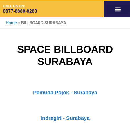
Skip
CALL US ON:
to
0877-8889-9283
content
OUR SERVIC
SPACE AVAILA
SPACE VIDE
SPACE ADS INDOOR
Home
»
BILLBOARD SURABAYA
SPACE BILLBOARD
SURABAYA
Pemuda Pojok - Surabaya
Indragiri - Surabaya