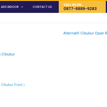
CALL US ON:
 ADS INDOOR
CONTACT US
0877-8889-9283
( Cibubur Point )