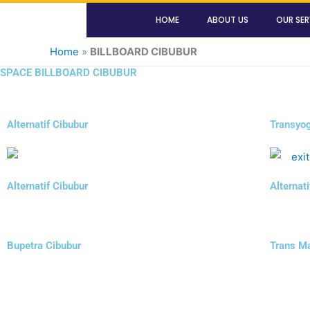
Skip
HOME
ABOUT US
OUR SER
to
content
Home
»
BILLBOARD CIBUBUR
SPACE BILLBOARD CIBUBUR
Alternatif Cibubur
Transyog
Alternatif Cibubur
Alternat
Bupetra Cibubur
Trans Ma