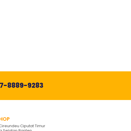
77-8889-9283
HOP
h Cireundeu Ciputat Timur
 Selatan Banten