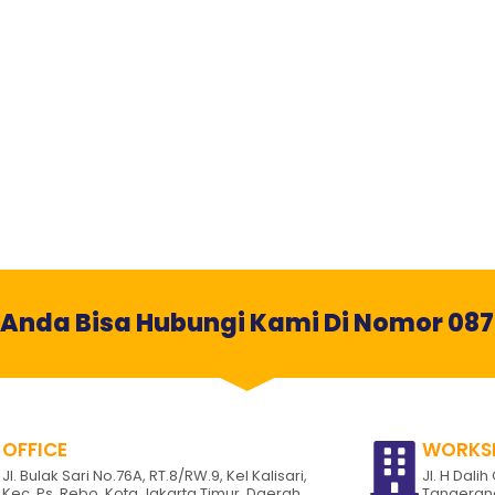
? Anda Bisa Hubungi Kami Di Nomor 08
OFFICE
WORKS
Jl. Bulak Sari No.76A, RT.8/RW.9, Kel Kalisari,
Jl. H Dali
Kec. Ps. Rebo, Kota Jakarta Timur, Daerah
Tangerang