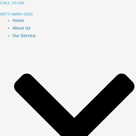
CALL US ON:
Skip
to
0877-8889-9283
content
Home
About Us
Our Service