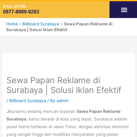
Skip
CALL US ON:
to
0877-8889-9283
content
OUR SERVIC
SPACE AVAILA
SPACE VIDE
SPACE ADS INDOOR
Home
»
Billboard Surabaya
»
Sewa Papan Reklame di
Surabaya | Solusi Iklan Efektif
Sewa Papan Reklame di
Surabaya | Solusi Iklan Efektif
/
Billboard Surabaya
/ By
admin
Jika kamu sedang mencari layanan
Sewa Papan Reklame
Surabaya
, kamu berada di kota yang tepat. Surabaya adalah
pusat bisnis terbesar di Jawa Timur, dengan aktivitas ekonomi
yang sangat tinggi dan mobilitas masyarakat yang padat.