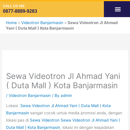
Skip
CALL US ON:
to
0877-8889-9283
content
OUR SERVIC
SPACE AVAILA
SPACE VIDE
SPACE ADS INDOOR
Home
»
Videotron Banjarmasin
»
Sewa Videotron Jl Ahmad
Yani ( Duta Mall ) Kota Banjarmasin
Sewa Videotron Jl Ahmad Yani
( Duta Mall ) Kota Banjarmasin
/
Videotron Banjarmasin
/ By
admin
Lokasi
Sewa Videotron Jl Ahmad Yani ( Duta Mall ) Kota
Banjarmasin
sangat cocok untuk media promosi anda, dengan
lokasi pas di
Sewa Videotron Sewa Videotron Jl Ahmad Yani (
Duta Mall ) Kota Banjarmasin
, lokasi ini dengan kepadatan