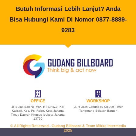
Butuh Informasi Lebih Lanjut? Anda
Bisa Hubungi Kami Di Nomor 0877-8889-
9283
OFFICE
WORKSHOP
Jl. Bulak Sari No.76A, RT.8/RW.9, Kel
Jl. H Dalih Cireundeu Ciputat Timur
Kalisari, Kec. Ps. Rebo, Kota Jakarta
Tangerang Selatan Banten
Timur, Daerah Khusus Ibukota Jakarta
13790
© All Rights Reserved - Gudang Billboard & Team Mikka Intermedia
2025