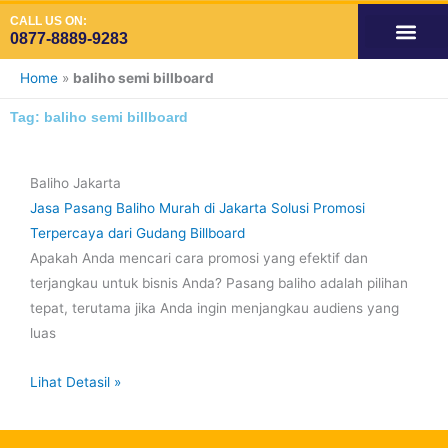
Skip
CALL US ON:
to
0877-8889-9283
content
OUR SERVIC
SPACE AVAILA
SPACE VIDE
SPACE ADS INDOOR
Home
»
baliho semi billboard
Tag: baliho semi billboard
Baliho Jakarta
Jasa Pasang Baliho Murah di Jakarta Solusi Promosi
Terpercaya dari Gudang Billboard
Apakah Anda mencari cara promosi yang efektif dan
terjangkau untuk bisnis Anda? Pasang baliho adalah pilihan
tepat, terutama jika Anda ingin menjangkau audiens yang
luas
Lihat Detasil »