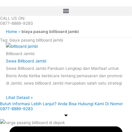
Skip
to
content
CALL US ON:
0877-8889-9283
Home
»
biaya pasang billboard jambi
Tag: biaya pasang billboard jambi
Billboard Jambi
Sewa Billboard Jambi
Sewa Billboard Jambi Panduan Lengkap dan Manfaat untuk
Bisnis Anda Ketika berbicara tentang pemasaran dan promosi
di Jambi, sewa billboard Jambi merupakan salah satu strategi
Lihat Detasil »
Butuh Informasi Lebih Lanjut? Anda Bisa Hubungi Kami Di Nomor
0877-8889-9283