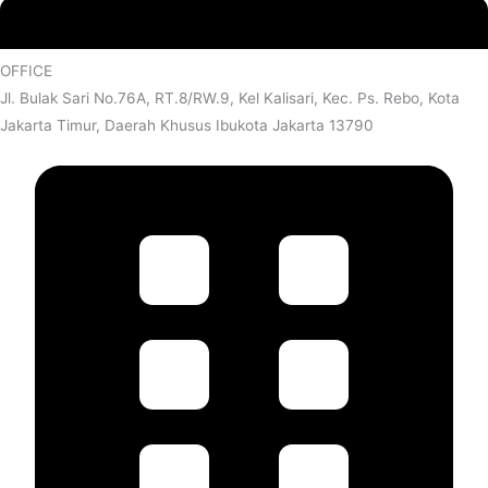
OFFICE
Jl. Bulak Sari No.76A, RT.8/RW.9, Kel Kalisari, Kec. Ps. Rebo, Kota
Jakarta Timur, Daerah Khusus Ibukota Jakarta 13790