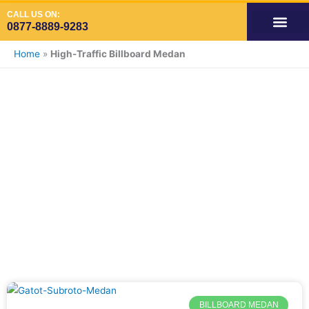
Skip
CALL US ON:
to
0877-8889-9283
content
OUR SERVIC
SPACE AVAILA
SPACE VIDE
SPACE ADS INDOOR
Home
»
High-Traffic Billboard Medan
Tag: High-Traffic
Billboard Medan
BILLBOARD MEDAN