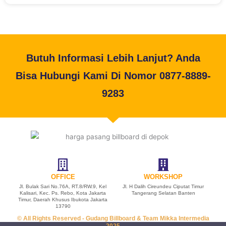
Butuh Informasi Lebih Lanjut? Anda
Bisa Hubungi Kami Di Nomor 0877-8889-
9283
OFFICE
WORKSHOP
Jl. Bulak Sari No.76A, RT.8/RW.9, Kel
Jl. H Dalih Cireundeu Ciputat Timur
Kalisari, Kec. Ps. Rebo, Kota Jakarta
Tangerang Selatan Banten
Timur, Daerah Khusus Ibukota Jakarta
13790
© All Rights Reserved - Gudang Billboard & Team Mikka Intermedia