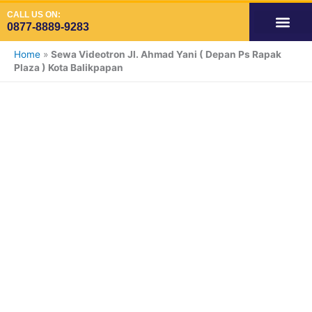
Skip
CALL US ON:
to
0877-8889-9283
content
OUR SERVIC
SPACE AVAILA
SPACE VIDE
SPACE ADS INDOOR
Home
»
Sewa Videotron Jl. Ahmad Yani ( Depan Ps Rapak
Plaza ) Kota Balikpapan
Tag: Sewa
Videotron Jl.
Ahmad Yani (
Depan Ps Rapak
Plaza ) Kota