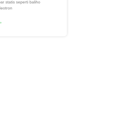
r statis seperti baliho
ideotron
»