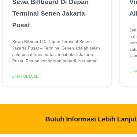
Sewa Billboard Di Depan
Vi
Terminal Senen Jakarta
A
Pusat
Jen
bah
Sewa Billboard Di Depan Terminal Senen
per
Jakarta Pusat – Terminal Senen adalah salah
sat
satu pusat transportasi tersibuk di Jakarta
Nam
Pusat. Ribuan kendaraan pribadi, bus antar
LIH
LIHAT DETASIL »
Butuh Informasi Lebih Lanju