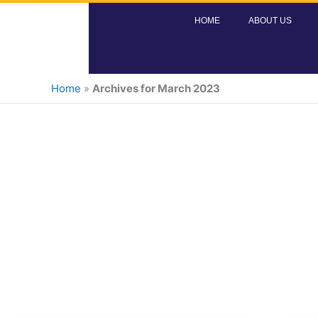
Skip
HOME
ABOUT US
to
content
Home
»
Archives for March 2023
Mon