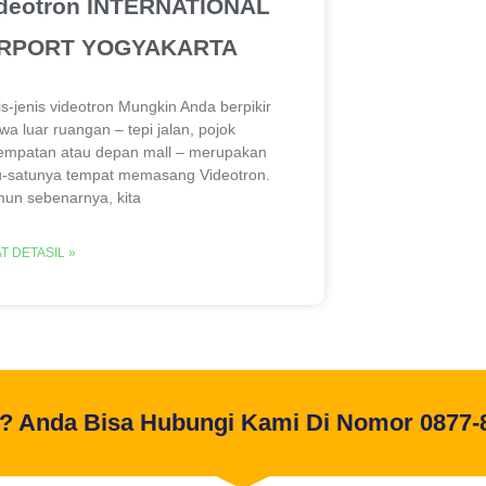
deotron INTERNATIONAL
IRPORT YOGYAKARTA
is-jenis videotron Mungkin Anda berpikir
wa luar ruangan – tepi jalan, pojok
empatan atau depan mall – merupakan
u-satunya tempat memasang Videotron.
un sebenarnya, kita
AT DETASIL »
t? Anda Bisa Hubungi Kami Di Nomor 0877-