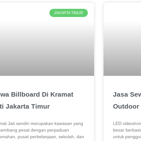
JAKARTA TIMUR
wa Billboard Di Kramat
Jasa Se
ti Jakarta Timur
Outdoor
mat Jati sendiri merupakan kawasan yang
LED videotron
kembang pesat dengan perpaduan
besar berbas
umahan, pusat perbelanjaan, sekolah, dan
untuk penggun