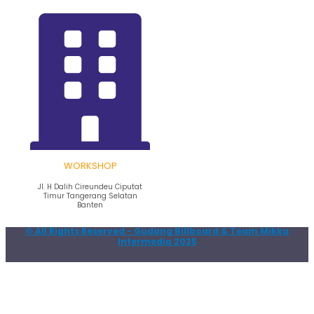
WORKSHOP
Jl. H Dalih Cireundeu Ciputat
Timur Tangerang Selatan
Banten
© All Rights Reserved - Gudang Billboard & Team Mikka
Intermedia 2025